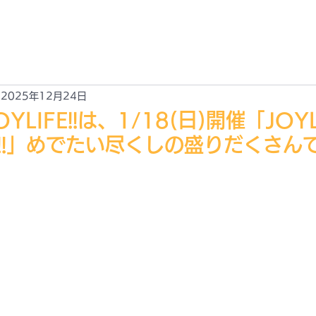
EWS
ABOUT
ACCESS
GALLARY
CONTACT
新情報
JOYLIFE!! とは？
アクセス
ギャラリー
お問合せ
2025年12月24日
LIFE!!は、1/18(日)開催「JOYLI
AR!!」めでたい尽くしの盛りだくさん