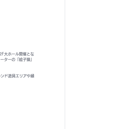
2F大ホール開催とな
レーターの「絵子猫」
ルンド遊具エリアや縁