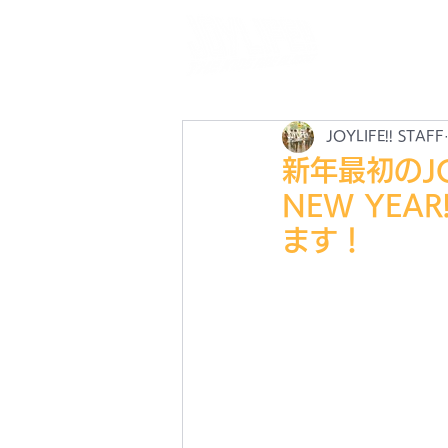
N
最
JOYLIFE!! STAFF
新年最初のJOY
NEW YE
ます！