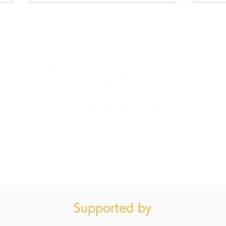
いよいよ夏が始まります！次
しあ
回開催は7/12(日)
ア発
「JOYLIFE!! SUMMER!!」
がり
ウォーターバトルも！
成！
お買い物ガイドはこちら（特定商法取引に基づく表記）
会を
フ内
Supported by