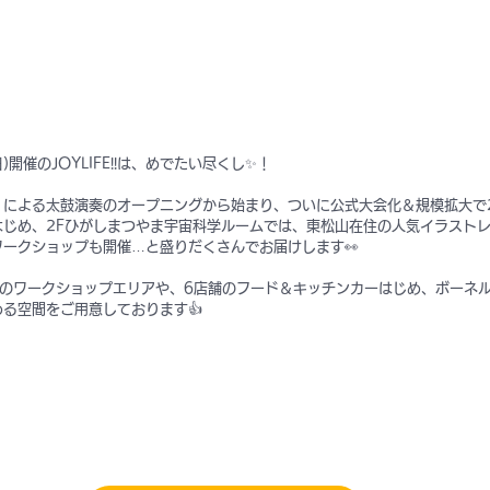
日)開催のJOYLIFE!!は、めでたい尽くし✨！
」による太鼓演奏のオープニングから始まり、ついに公式大会化＆規模拡大で
はじめ、2Fひがしまつやま宇宙科学ルームでは、東松山在住の人気イラスト
ークショップも開催…と盛りだくさんでお届けします👀
舗のワークショップエリアや、6店舗のフード＆キッチンカーはじめ、ボーネ
る空間をご用意しております👍
』