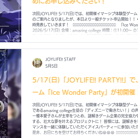
めにお申し込みください！
次回JOYLIFE!! 5/17(日)では、初開催イマーシブ体験型ゲーム「I
のご案内となりましたが、本日より一般チケット申込開始！！ 
時発表していきます！ 🧙‍♀️🧙‍♀️🧙‍♀️🧙‍♀️🧙‍♀️🧙‍♀️🧙‍♀️🧙‍♀️🧙‍♀️🧙‍♀
2026/5/17(日) 会場：amazing college 時間：①11:00〜 ②13:30〜 （約60分予定） 料金：おと
な ¥3,000 / こども ¥500 （＊未就学児は無料・こどもだ
りますのでお早めにお申し込みください 🧙‍♀️🧙‍♀️🧙‍♀️🧙‍♀️🧙‍♀️🧙‍♀️🧙‍
ズニーで働きたい！」の声から生まれた企画✨元キャストダン
きゲーム企業の完全協力や、あの人気女優...
JOYLIFE!! STAFF
5月5日
5/17(日)「JOYLIFE!! PARTY
ーム「Ice Wonder Party」が初開催
次回JOYLIFE!! 5/17(日)では、初開催イマーシブ体験型ゲーム「Ice
であるamazing college生徒の「ディズニーで働きたい！」
ー榎本愛子さんが主宰をつとめ、謎解きゲーム企業の完全協力や
する、壮大な夢を叶えるプロジェクトに！ 皆様には、謎解きをしてもらいながらワクワクとパフォー
マンスを一緒に体験していただくアイスパーティーに参加いただけます🍨 お申込みは
是非、お日にちを空けてお待ちくださいね😁😁😁 🧙‍♀️🧙‍♀️🧙‍♀️🧙‍♀️🧙‍♀️🧙‍♀️🧙‍♀️🧙‍♀️🧙‍♀️🧙‍♀️ 「Ice Wonder Party」
日時：2026/5/17(日) 会場：amazing college 時間：①11:00〜 ②13:30〜 （およそ60