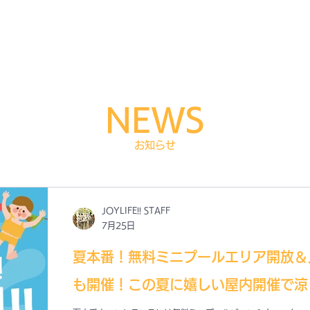
EWS
ABOUT
ACCESS
GALLARY
CONTACT
新情報
JOYLIFE!! とは？
アクセス
ギャラリー
お問合せ
NEWS
お知らせ
JOYLIFE!! STAFF
7月25日
夏本番！無料ミニプールエリア開放＆
も開催！この夏に嬉しい屋内開催で涼