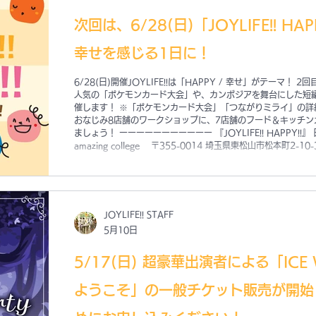
次回は、6/28(日)「JOYLIFE!! H
幸せを感じる1日に！
6/28(日)開催JOYLIFE!!は「HAPPY / 幸せ」がテーマ
人気の「ポケモンカード大会」や、カンボジアを舞台にした短
催します！ ※「ポケモンカード大会」「つながりミライ」の詳
おなじみ8店舗のワークショップに、7店舗のフード＆キッチン
ましょう！ ーーーーーーーーーーー 『JOYLIFE!! HAPPY!!』 
amazing college 〒355-0014 埼玉県東松山市松本町2-10
は入場無料 🅿️無料駐車場80台完備 ーーーーーーーーーーー
JOYLIFE!! STAFF
5月10日
5/17(日) 超豪華出演者による「ICE 
ようこそ」の一般チケット販売が開始