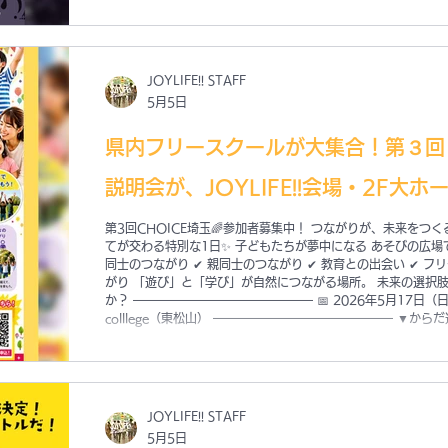
金：おとな ¥3,000 / こども ¥500 （＊未就学児は無料・こどもだ
JOYLIFE!! STAFF
5月5日
県内フリースクールが大集合！第３回「
説明会が、JOYLIFE!!会場・2F大
第3回CHOICE埼玉🌈参加者募集中！ つながりが、未来をつ
てが交わる特別な1日✨ 子どもたちが夢中になる あそびの広場
同士のつながり ✔ 親同士のつながり ✔ 教育との出会い ✔ フ
がり 「遊び」と「学び」が自然につながる場所。 未来の選択肢
か？ ━━━━━━━━━━━━━━━ 📅 2026年5月17日（日） ⏰ 1
colllege（東松山） ━━━━━━━━━━━━━━━ ▼か
QRから✨ https://forms.gle/eAHdSNppMpg7ApRr5
JOYLIFE!! STAFF
5月5日