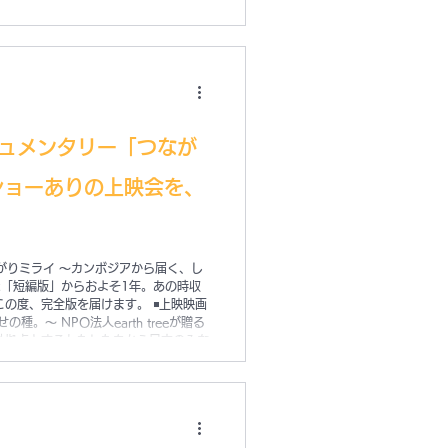
ュメンタリー「つなが
ショーありの上映会を、
！
「つながりミライ 〜カンボジアから届く、し
「短編版」からおよそ1年。あの時収
の度、完全版を届けます。 ◾️上映映画
〜 NPO法人earth treeが贈る
動拠点とするわたしたちから日本のみな
は、株式会社SAKIRAクリエイティ
り溜めた映像素材、カンボジア現地の密
の団体に関わる多くの人からの声を集め
おさめ、それぞれの立場の人が考える
ケジュール： 【開場＆受付開始】：