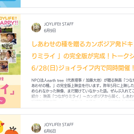
JOYLIFE!! STAFF
6月9日
しあわせの種を贈るカンボジア発ドキ
りミライ 」の完全版が完成！トーク
6/28(日)ジョイライフ内で同時開催
NPO法人earth tree（代表理事 / 加藤大地）が贈る映画
あわせの種。」の完全版上映会を行います。昨年5月に上映した
められなかった映像、まだ聞けていなかった話。ぜんぶ入れてこ
紹介： 映画「つながりミライ」〜カンボジアから届く、しあわせの種。
短編映画第二弾。キャッチコピーの通り、カンボジアを主の活
さまへ「しあわせの種」を贈るドキュメンタリー作品です。 監督
ブディレクターの野中秀憲。 約15年間のカンボジア支援で撮
着取材、日本全国旅講演キャラバンでの取材など、わたしたち
ました。多くのインタビューとリアルな日常の景色をカメラに
JOYLIFE!! STAFF
「しあわせ・つながり・未来」を紡いだ作品です。 ◾️タイムス
6月6日