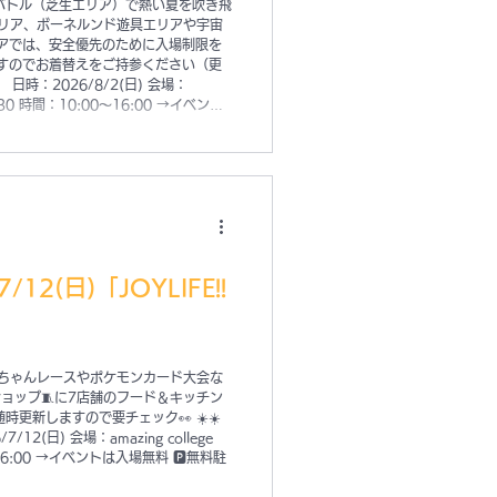
バトル（芝生エリア）で熱い夏を吹き飛
リア、ボーネルンド遊具エリアや宇宙
リアでは、安全優先のために入場制限を
ますのでお着替えをご持参ください（更
SH!!』 日時：2026/8/2(日) 会場：
-30 時間：10:00〜16:00 →イベント
(日)「JOYLIFE!!
赤ちゃんレースやポケモンカード大会な
ョップ🧵に7店舗のフード＆キッチン
更新しますので要チェック👀 ☀️☀️
026/7/12(日) 会場：amazing college
16:00 →イベントは入場無料 🅿️無料駐