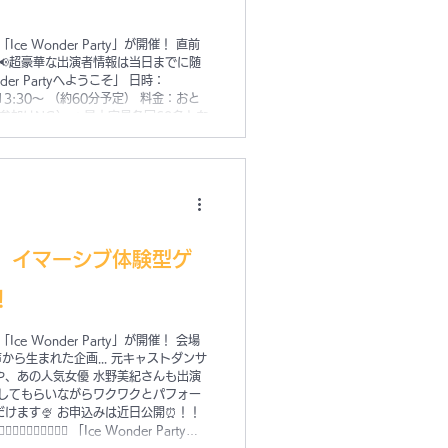
ce Wonder Party」が開催！ 直前
📢超豪華な出演者情報は当日までに随
️ 「Ice Wonder Partyへようこそ」 日時：
けの参加はNG） ＊最大定員各回60名とな
♀️🧙‍♀️🧙‍♀️🧙‍♀️ 会場であるアメカレ生徒の「ディ
サー榎本愛子さんが主宰をつとめ、謎解
!!」で、イマーシブ体験型ゲ
！
 Wonder Party」が開催！ 会場
の声から生まれた企画... 元キャストダンサ
、あの人気女優 水野美紀さんも出演
近日公開⏰！！
分） 料