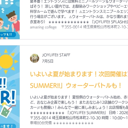
夏本番！エントランスには無料ミニプールゾーン＆ウォーター
ばそう！ 涼しい屋内では、お馴染みワークショップやベビーエ
科学ルームで遊んで学べます！ ⚠️エントランスミニプールエ
行う場合がございます。 ⚠️ウォーターバトルは、かなり濡れ
衣室あり） ☀️☀️☀️☀️☀️☀️☀️☀️☀️☀️☀️☀️☀️ 『JOYLIFE!! SPLA
amazing college 〒355-0014 埼玉県東松山市松本町2-10
は入場無料 🅿️無料駐車場80台完備 ☀️☀️☀️☀️☀️☀️☀️☀️☀️☀️☀️☀️☀️
JOYLIFE!! STAFF
7月5日
いよいよ夏が始まります！次回開催は7/12
SUMMER!!」ウォーターバトルも！
いよいよ夏が始まります！ 夏恒例のウォーターバトル始め、​
ど、おなじみ企画で楽しもう！ またおなじみ12店舗のワークシ
カー🍖も勢揃い！みんなで一緒に楽しみましょう！出店情報も随時
☀️☀️☀️☀️☀️☀️☀️☀️☀️☀️☀️ 『JOYLIFE!! SUMMER!!』 日時：2
〒355-0014 埼玉県東松山市松本町2-10-30 時間：10:00〜
車場80台完備 ☀️☀️☀️☀️☀️☀️☀️☀️☀️☀️☀️☀️☀️