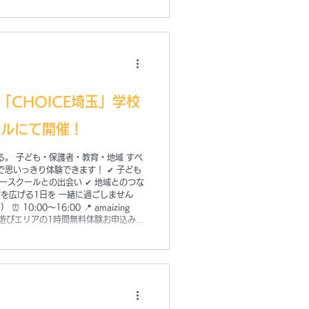
けの参加はNG） 🧙‍♀️🧙‍♀️
CHOICE埼玉」学校
ホールにて開催！
くる。 子ども・保護者・教育・地域 すべ
で思いっきり体験できます！ ✔ 子ども
リースクールとの出会い ✔ 地域とのつな
を広げる1日を 一緒に過ごしません
0:00〜16:00 📍 amaizing
らだ遊びエリアの1時間無料体験お申込みは