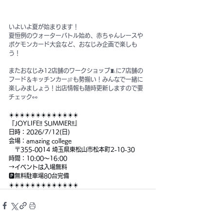
いよいよ夏が始まります！
夏恒例のウォーターバトル始め、​赤ちゃんレースや
ポケモンカード大会など、おなじみ企画で楽しも
う！
またおなじみ12店舗のワークショップ🧵に7店舗の
フード＆キッチンカー🍖も勢揃い！みんなで一緒に
楽しみましょう！出店情報も随時更新しますので要
チェック👀
☀️☀️☀️☀️☀️☀️☀️☀️☀️☀️☀️☀️☀️
『JOYLIFE!! SUMMER!!』
日時：2026/7/12(日)
会場：amazing college
　〒355-0014 埼玉県東松山市松本町2-10-30
時間：10:00〜16:00
→イベントは入場無料
🅿️無料駐車場80台完備
☀️☀️☀️☀️☀️☀️☀️☀️☀️☀️☀️☀️☀️