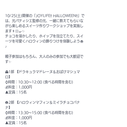
10/25(土)開催の「JOYLIFE!! HALLOWEEN!!」で
は、元パティシエ監修の元、一緒に教えてもらいな
がら楽しめるスイーツ作りワークショップを実施し
ます👨🏻‍🍳✨ 
チョコを溶かしたり、ホイップを泡立てたり、スイ
ーツを可愛くハロウィンの飾りつけを体験しよう🧁
♪ 
親子参加はもちろん、大人のみの参加でも大歓迎で
す✨
👻1部 【ドラキュラマドレーヌ＆おばけマシュマ
ロ】 
⌚️時間：10:30〜12:00 (食べる時間を含む) 
💰料金：1,000円 
👤定員：15名 
🎃2部 【ハロウィンマフィン＆ミイラチョコバナ
ナ】 
⌚️時間：13:30〜15:00 (食べる時間を含む) 
💰料金：1,000円 
👤定員：15名 