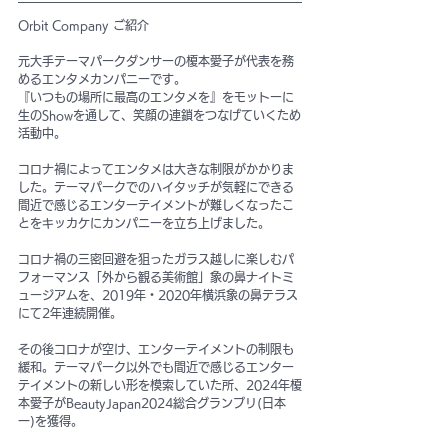
Orbit Company ご紹介
元大手テーマパークダンサーの榎本愛子が代表を務
めるエンタメカンパニーです。
『いつもの場所に最高のエンタメを』をモットーに
生のShowを通して、笑顔の連鎖をつなげていくため
活動中。
コロナ禍によってエンタメは大きな制限がかかりま
した。テーマパークでのハイタッチが気軽にできる
間近で感じるエンターテイメントが難しくなったこ
とをキッカケにカンパニーを立ち上げました。
コロナ禍の三密回避を狙ったガラス越しに楽しむパ
フォーマンス「外から観る美術館」象の鼻ナイトミ
ュージアムを、2019年・2020年横浜象の鼻テラス
にて2年連続開催。
その後コロナが空け、エンターテイメントの制限も
緩和。テーマパーク以外でも間近で感じるエンター
テイメントの新しい形を模索していた所、2024年榎
本愛子がBeautyJapan2024総合グランプリ(日本
一)を獲得。