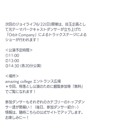
次回のジョイライフ6/22(日)開催は、目玉企画とし
て元テーマパークキャストダンサーが立ち上げた
「Orbit Company」によるトラックステージによる
ショーが行われます！
＜公演予定時間＞
①11:00 
②13:00 
③14:30 (各20分公演)
＜場所＞
amazing college エントランス広場
＊今回、柿落とし公演のために観覧参加等「無料」
でご覧になれます！
参加ダンサーもそれぞれのカテゴリーのトップダン
サー達が勢揃い！（後日、参加ダンサー紹介✨）
情報は、随時こちらの公式サイトでアップします。
お楽しみに〜！