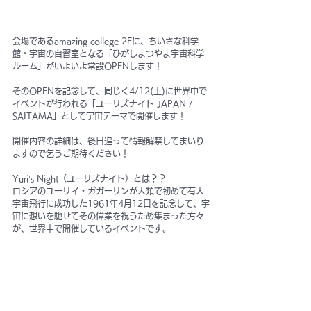
会場であるamazing college 2Fに、ちいさな科学
館・宇宙の自習室となる「ひがしまつやま宇宙科学
ルーム」がいよいよ常設OPENします！
そのOPENを記念して、同じく4/12(土)に世界中で
イベントが行われる「ユーリズナイト JAPAN / 
SAITAMA」として宇宙テーマで開催します！
開催内容の詳細は、後日追って情報解禁してまいり
ますので乞うご期待ください！
Yuri’s Night（ユーリズナイト）とは？？
ロシアのユーリイ・ガガーリンが人類で初めて有人
宇宙飛行に成功した1961年4月12日を記念して、宇
宙に想いを馳せてその偉業を祝うため集まった方々
が、世界中で開催しているイベントです。