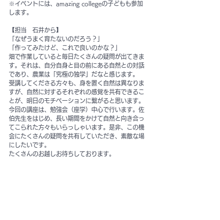
※イベントには、amazing collegeの子どもも参加
します。
【担当　石井から】
「なぜうまく育たないのだろう？」
「作ってみたけど、これで良いのかな？」
畑で作業していると毎日たくさんの疑問が出てきま
す。それは、自分自身と目の前にある自然との対話
であり、農業は「究極の独学」だなと感じます。
受講してくださる方々も、身を置く自然は異なりま
すが、自然に対するそれぞれの感覚を共有できるこ
とが、明日のモチベーションに繋がると思います。
今回の講座は、勉強会（座学）中心で行います。佐
伯先生をはじめ、長い期間をかけて自然と向き合っ
てこられた方々もいらっしゃいます。是非、この機
会にたくさんの疑問を共有していただき、素敵な場
にしたいです。
たくさんのお越しお待ちしております。
参加お申込みはこちら