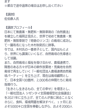
ます
※都合で途中退席の場合はお申し出ください
【講師】
佐伯康人氏
【講師プロフィール】
日本にて無農薬・無肥料・無除草剤の「自然農法」
を確立した福岡正信氏と、世界で初めて無農薬・無
肥料・無除草剤で「奇跡のリンゴ」の栽培に成功し
て一躍有名になった木村秋則氏に師事。
今では、木村氏の一番弟子として、国内はもとよ
り、世界にも講演にいくなど、自然栽培の先導者と
して活躍。
また、自然栽培と福祉を掛け合わせ、農福連携で、
障害のある方々が日本の耕作放棄地・荒廃地を自然
栽培で再生していく「一般社団法人農福連携自然栽
培パーティー」を立ち上げ、現在は栽培顧問とし
て、日本全国100箇所、2,000名の仲間たちに栽培
指導行う。
「生きとし生きるもの、全ての幸せ」を理念とし、
「一般社団法人 シゼンタイ全国循環型社会協議会」
を2021年に立ち上げ、全ての人が食に困ることなく
さらに、食料、環境問題を解決すべく、１ヶ月にお
よそ5000キロ全国を移動しながら、およそ2000人