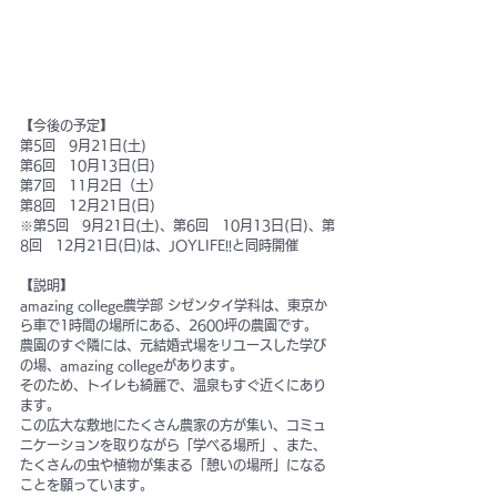
【今後の予定】
第5回　9月21日(土)
第6回　10月13日(日)
第7回　11月2日（土）
第8回　12月21日(日)　
※第5回　9月21日(土)、第6回　10月13日(日)、第
8回　12月21日(日)は、JOYLIFE!!と同時開催
【説明】
amazing college農学部 シゼンタイ学科は、東京か
ら車で1時間の場所にある、2600坪の農園です。
農園のすぐ隣には、元結婚式場をリユースした学び
の場、amazing collegeがあります。
そのため、トイレも綺麗で、温泉もすぐ近くにあり
ます。
この広大な敷地にたくさん農家の方が集い、コミュ
ニケーションを取りながら「学べる場所」、また、
たくさんの虫や植物が集まる「憩いの場所」になる
ことを願っています。