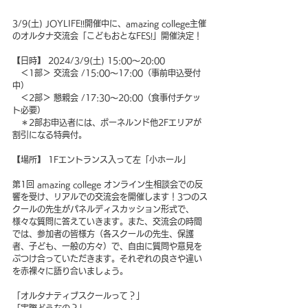
3/9(土) JOYLIFE!!開催中に、amazing college主催
のオルタナ交流会「こどもおとなFES!」開催決定！ 
【日時】 2024/3/9(土) 15:00〜20:00
　＜1部＞ 交流会 /15:00〜17:00（事前申込受付
中）
＜2部＞ 懇親会 /17:30〜20:00（食事付チケッ
ト必要）
　＊2部お申込者には、ボーネルンド他2Fエリアが
割引になる特典付。
【場所】 1Fエントランス入って左「小ホール」
第1回 amazing college オンライン生相談会での反
響を受け、リアルでの交流会を開催します！3つのス
クールの先生がパネルディスカッション形式で、
様々な質問に答えていきます。また、交流会の時間
では、参加者の皆様方（各スクールの先生、保護
者、子ども、一般の方々）で、自由に質問や意見を
ぶつけ合っていただきます。それぞれの良さや違い
を赤裸々に語り合いましょう。 
「オルタナティブスクールって？」 