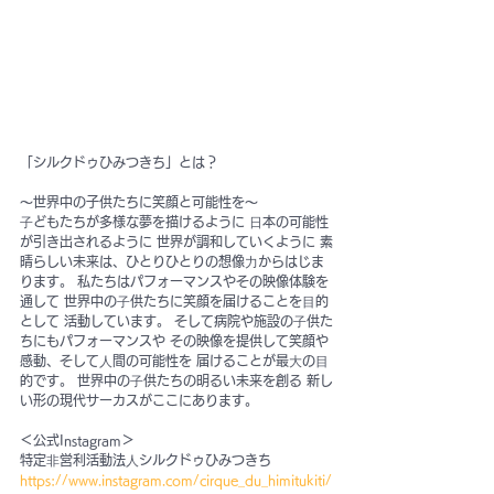
「シルクドゥひみつきち」とは？
〜世界中の子供たちに笑顔と可能性を〜
⼦どもたちが多様な夢を描けるように ⽇本の可能性
が引き出されるように 世界が調和していくように 素
晴らしい未来は、ひとりひとりの想像⼒からはじま
ります。 私たちはパフォーマンスやその映像体験を
通して 世界中の⼦供たちに笑顔を届けることを⽬的
として 活動しています。 そして病院や施設の⼦供た
ちにもパフォーマンスや その映像を提供して笑顔や
感動、そして⼈間の可能性を 届けることが最⼤の⽬
的です。 世界中の⼦供たちの明るい未来を創る 新し
い形の現代サーカスがここにあります。
＜公式Instagram＞
特定⾮営利活動法⼈シルクドゥひみつきち
https://www.instagram.com/cirque_du_himitukiti/