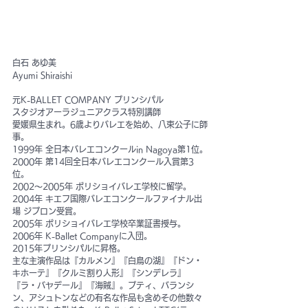
白石 あゆ美
Ayumi Shiraishi
元K-BALLET COMPANY プリンシパル
スタジオアーラジュニアクラス特別講師
愛媛県生まれ。6歳よりバレエを始め、八束公子に師
事。
1999年 全日本バレエコンクールin Nagoya第1位。
2000年 第14回全日本バレエコンクール入賞第3
位。
2002～2005年 ボリショイバレエ学校に留学。
2004年 キエフ国際バレエコンクールファイナル出
場 ジプロン受賞。
2005年 ボリショイバレエ学校卒業証書授与。
2006年 K-Ballet Companyに入団。
2015年プリンシパルに昇格。
主な主演作品は『カルメン』『白鳥の湖』『ドン・
キホーテ』『クルミ割り人形』『シンデレラ』
『ラ・バヤデール』『海賊』。プティ、バランシ
ン、アシュトンなどの有名な作品も含めその他数々