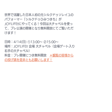
世界で活躍した日本人初の元シルクドゥソレイユの
パフォーマー「シルクドゥひみつきち」が
JOYLIFE!!にやってくる！今回は大チャペルを使っ
て、プレ公演の開催となり無料開放にてご覧いただ
けます！
日時：4/14(日) ①13:00〜 ②15:00〜
場所：JOYLIFE!! 会場 大チャペル（会場ゲート入り
右手の大チャペル）
料金：プレ開催につき無料開放　
＊観覧の皆様から
の投げ銭を是非ともお願いします！