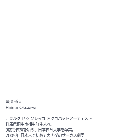
奥澤 秀人 
Hideto Okuzawa
元シルク ドゥ ソレイユ アクロバットアーティスト
群馬県桐生市相生町生まれ。
9歳で体操を始め、日本体育大学を卒業。
2005年 日本人で初めてカナダのサーカス劇団