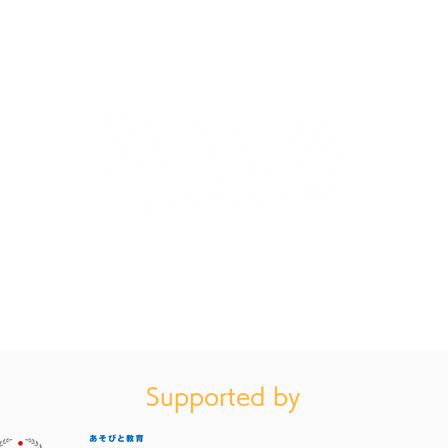
いよいよ夏が始まります！次
しあ
回開催は7/12(日)
ア発
「JOYLIFE!! SUMMER!!」
がり
ウォーターバトルも！
成！
お買い物ガイドはこちら（特定商法取引に基づく表記）
会を
フ内
Supported by