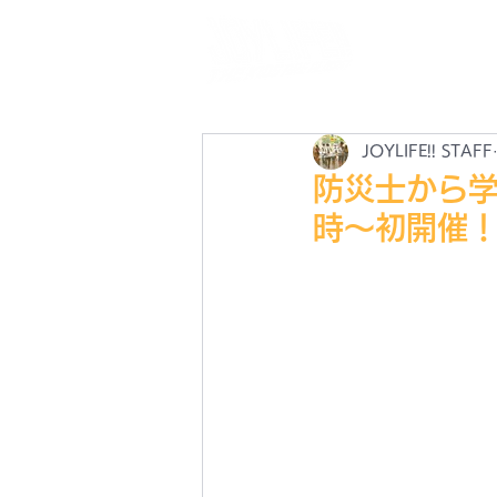
N
最
JOYLIFE!! STAFF
防災士から学
時〜初開催