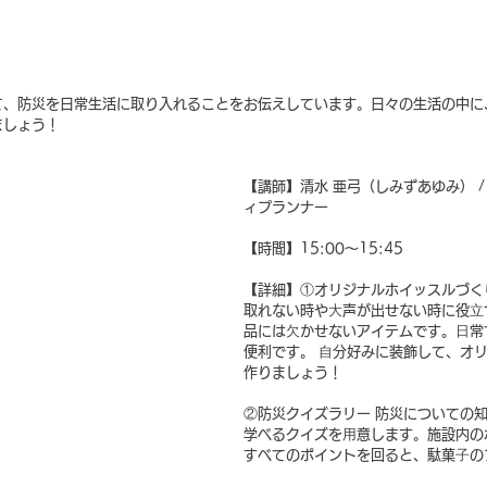
て、防災を日常生活に取り入れることをお伝えしています。日々の生活の中に
ましょう！
【講師】清水 亜弓（しみずあゆみ） 
ィプランナー 
【時間】15:00〜15:45 
【詳細】①オリジナルホイッスルづく
取れない時や⼤声が出せない時に役⽴
品には⽋かせないアイテムです。⽇常
便利です。 ⾃分好みに装飾して、オ
作りましょう！ 
②防災クイズラリー 防災についての
学べるクイズを⽤意します。施設内の
すべてのポイントを回ると、駄菓⼦の