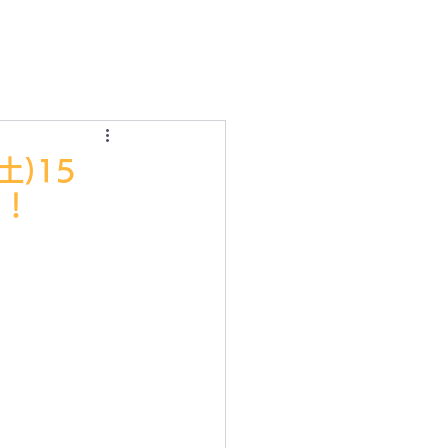
ログイン
土)15
う！