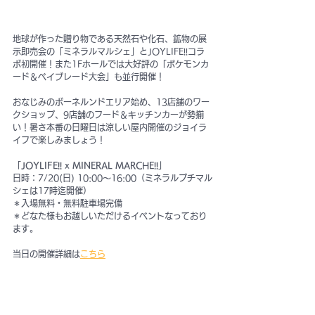
地球が作った贈り物である天然石や化石、鉱物の展
示即売会の「ミネラルマルシェ」とJOYLIFE!!コラ
ボ初開催！また1Fホールでは大好評の「ポケモンカ
ード＆ベイブレード大会」も並行開催！
おなじみのボーネルンドエリア始め、13店舗のワー
クショップ、9店舗のフード＆キッチンカーが勢揃
い！暑さ本番の日曜日は涼しい屋内開催のジョイラ
イフで楽しみましょう！
「
JOYLIFE!! x MINERAL MARCHE!!
」
日時：7/20(日) 10:00〜16:00（ミネラルプチマル
シェは17時迄開催）
＊入場無料・無料駐車場完備
＊どなた様もお越しいただけるイベントなっており
ます。
当日の開催詳細は
こちら