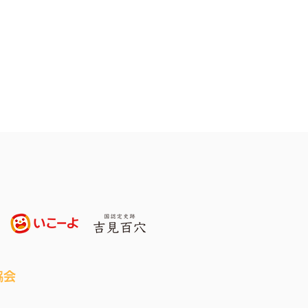
わせの種を贈るカンボジ
ドキュメンタリー「つな
ミライ 」の完全版が完
トークショーありの上映
、6/28(日)ジョイライ
で同時開催！
協会