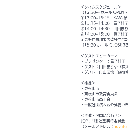
＜タイムスケジュール＞
（12:30〜 ホール OPE
①13:00~13:15　KAMI
②13:15~14:00　
眞子桂
③14:00~14:30　
山田まり
④14:30~15:00　
眞子桂
＊最後に参加者の皆様での
（15:30 ホール CLOSE予
＜ゲストスピーカー＞ 
・プレゼンター：眞子桂子（
・ゲスト：山田まりや（株式会社
・
ゲスト：
町山辰也（amazin
＜後援＞ 
・東松山市
・東松山市教育委員会
・東松山市商工会
・一般社団法人医介連携い
＜主催・お問い合わせ＞ 
JOYLIFE!! 運営実行委員会
（メールアドレス： 
joylif