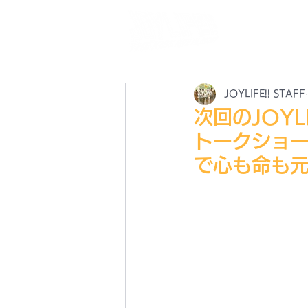
N
最
JOYLIFE!! STAFF
次回のJOYL
トークショー「
で心も命も