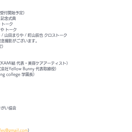
N・受付開始予定）
結 記念式典
子
 トーク
や 
トーク
子
 / 
山田まりや
 / 
町山辰也 
クロストーク
記念撮影がございます。
定）
KAMI結 代表・美容ケアアーティスト）
Yellow Bunny 代表取締役）
g college 学園長）
きがい協会
e.fes@gmail.com
）