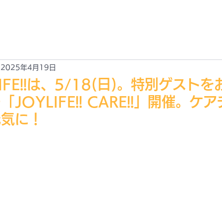
EWS
ABOUT
ACCESS
GALLARY
CONTACT
新情報
JOYLIFE!! とは？
アクセス
ギャラリー
お問合せ
2025年4月19日
IFE!!は、5/18(日)。特別ゲスト
JOYLIFE!! CARE!!」開催。ケ
元気に！