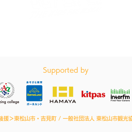
いよいよ夏が始まります！次
しあ
回開催は7/12(日)
ア発
「JOYLIFE!! SUMMER!!」
がり
ウォーターバトルも！
成！
お買い物ガイドはこちら（特定商法取引に基づく表記）
会を
フ内
Supported by
後援＞東松山市・吉見町 / 一般社団法人 東松山市観光