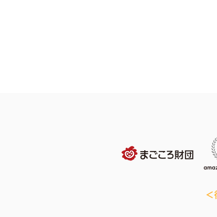
夏本番！無料ミニプールエリ
ア開放＆人気ウォーターバト
ルも開催！この夏に嬉しい屋
内開催で涼しく遊ぼう！
＜