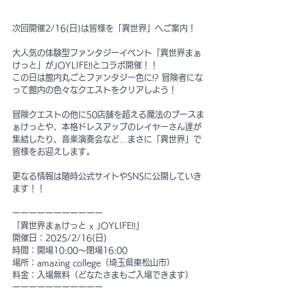
次回開催2/16(日)は皆様を「異世界」へご案内！
大人気の体験型ファンタジーイベント「異世界まぁ
けっと」がJOYLIFE!!とコラボ開催！！
この日は館内丸ごとファンタジー色に!? 冒険者にな
って館内の色々なクエストをクリアしよう！
冒険クエストの他に50店舗を超える魔法のブースま
ぁけっとや、本格ドレスアップのレイヤーさん達が
集結したり、音楽演奏会など…まさに「異世界」で
皆様をお迎えします。
更なる情報は随時公式サイトやSNSに公開していき
ます！！
ーーーーーーーーーーー
「異世界まぁけっと x JOYLIFE!!」
開催日：2025/2/16(日)
時間：開場10:00〜閉場16:00
場所：amazing college（埼玉県東松山市）
料金：入場無料（どなたさまもご入場できます）
ーーーーーーーーーーー