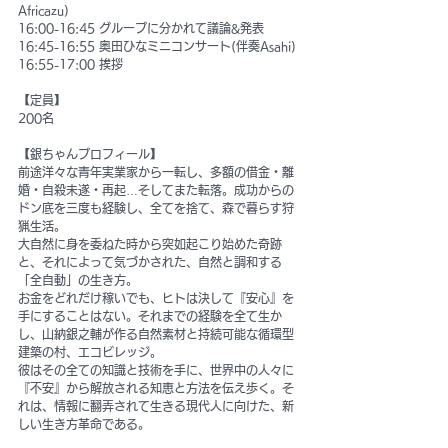
Africazu)
16:00-16:45 グループに分かれて議論&発表
16:45-16:55 奥田ひなミニコンサート(伴奏Asahi)
16:55-17:00 挨拶
【定員】
200名
【銀ちゃんプロフィール】
前途洋々な青年実業家から一転し、多額の借金・離
婚・自殺未遂・再起…そしてまた転落。成功からの
ドン底を三度も経験し、全てを捨て、森で暮らす狩
猟生活。
大自然に身を委ねた時から突如起こり始めた奇跡
と、それによって気づかされた、自然と調和する
「全自動」の生き方。
お金をどれだけ稼いでも、ヒトは決して『安心』を
手にすることはない。それまでの経験を全て生か
し、山納銀之輔が作る自然素材と持続可能な循環型
建築の村、エコビレッジ。
彼はその全ての知識と技術を手に、世界中の人々に
『不安』から解放される知恵と方法を伝え歩く。そ
れは、情報に翻弄されて生きる現代人に向けた、新
しい生き方革命である。