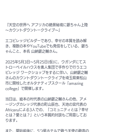
『天空の世界へ アフリカの絶景秘境に銀ちゃん上陸 
〜カウントダウントークライブ〜』
エコビレッジビルダーであり、幸せの本質を読み解
き、複数の本やYouTubeでも発信をしている、銀ち
ゃんこと、本名 山納銀之輔さん。
2025年5月3日〜5月25日(仮)に、ウガンダにてス
トローベイルハウスを素人集団で手作りで行うエコ
ビレッジ ワークショップをするに伴い、山納銀之輔
さんのカウントダウントークライブを埼玉県東松山
市に開校したオルタナティブスクール「amazing 
college」で開催します。
当日は、絵本の村代表の山納銀之輔さんの他、アメ
ージングカレッジ代表の町山辰也、天地の宮代表の
Africazuによる3人での、「コミュニティとは？幸せ
とは？愛とは？」という本質的対談もご用意してお
ります。
また、開始前後に、5つ星ホテルで歌う天使の歌声の