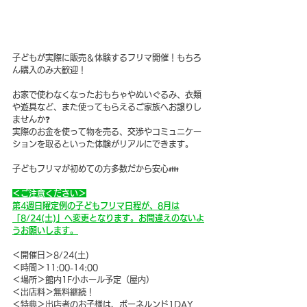
子どもが実際に販売＆体験するフリマ開催！もちろ
ん購入のみ大歓迎！
お家で使わなくなったおもちゃやぬいぐるみ、衣類
や遊具など、また使ってもらえるご家族へお譲りし
ませんか❓
実際のお金を使って物を売る、交渉やコミュニケー
ションを取るといった体験がリアルにできます。
子どもフリマが初めての方多数だから安心👪  
＜ご注意ください＞
第4週日曜定例の子どもフリマ日程が、8月
は
「8/24(土)」へ変更となります。お間違えのないよ
うお願いします。
＜開催日＞8/24(土)
＜時間＞11:00-14:00
＜場所＞館内1F小ホール予定（屋内）
＜出店料＞無料継続！ 
＜特典＞出店者のお子様は、ボーネルンド1DAY 