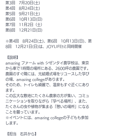
第3回　7月20日(土)
第4回　8月24日(土)
第5回　9月21日(土)
第6回　10月13日(日)
第7回　11月2日（土）
第8回　12月21日(日)　
※第4回　8月24日(土)、第6回　10月13日(日)、第
8回　12月21日(日)は、JOYLIFE!!と同時開催
【説明】
amazing ファーム with シゼンタイ農学校は、東京
から車で1時間の場所にある、2600坪の農園です。
農園のすぐ隣には、元結婚式場をリユースした学び
の場、amazing collegeがあります。
そのため、トイレも綺麗で、温泉もすぐ近くにあり
ます。
この広大な敷地にたくさん農家の方が集い、コミュ
ニケーションを取りながら「学べる場所」、また、
たくさんの虫や植物が集まる「憩いの場所」になる
ことを願っています。
※イベントには、amazing collegeの子どもも参加
します。
【担当　石井から】