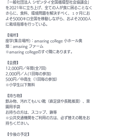
「一般社団法人 シゼンタイ全国循環型社会協議会」
を2021年に立ち上げ、全ての人が食に困ることなく
さらに、食料、環境問題を解決すべく、１ヶ月にお
よそ5000キロ全国を移動しながら、およそ2000人
に栽培指導を行っている。
【場所】
座学(集合場所)：amazing college 小ホール奥
畑：amazing ファーム
※amazing collegeのすぐ隣にあります。
【会費】
12,000円／年間(全7回)
2,000円／人(1回毎の参加)
500円／中高生（1回毎の参加）
※小学生以下無料
【持ち物】
飲み物、汚れてもいい靴（直足袋や長靴推奨）、菜
園用手袋
お持ちの方は、スコップ、鍬等
※公共交通機関をご利用の方は、必ず替えの靴をお
持ちください。
【今後の予定】