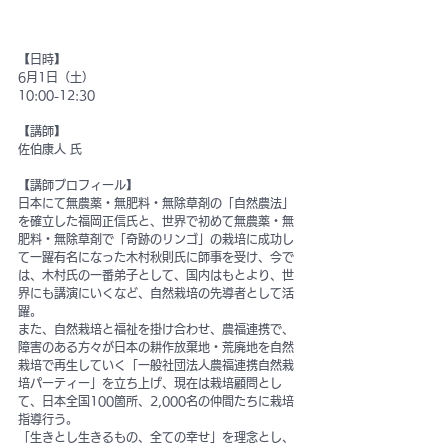
【日時】
6月1日（土）
10:00-12:30
【講師】
佐伯康人 氏
【講師プロフィール】
日本にて無農薬・無肥料・無除草剤の「自然農法」
を確立した福岡正信氏と、世界で初めて無農薬・無
肥料・無除草剤で「奇跡のリンゴ」の栽培に成功し
て一躍有名になった木村秋則氏に師事を受け、今で
は、木村氏の一番弟子として、国内はもとより、世
界にも講演にいくなど、自然栽培の先導者として活
躍。
また、自然栽培と福祉を掛け合わせ、農福連携で、
障害のある方々が日本の耕作放棄地・荒廃地を自然
栽培で再生していく「一般社団法人農福連携自然栽
培パーティー」を立ち上げ、現在は栽培顧問とし
て、日本全国100箇所、2,000名の仲間たちに栽培
指導行う。
「生きとし生きるもの、全ての幸せ」を理念とし、