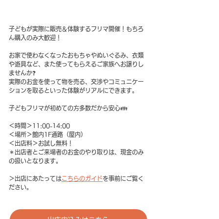
子どもが実際に販売＆体験するフリマ開催！もちろ
ん購入のみ大歓迎！
お家で使わなくなったおもちゃやぬいぐるみ、衣類
や遊具など、また使ってもらえるご家族へお譲りし
ませんか❓
実際のお金を使って物を売る、交渉やコミュニケー
ションを取るといった体験がリアルにできます。
子どもフリマが初めての方多数だから安心👪  
＜時間＞11:00-14:00
＜場所＞館内1F通路（屋内）
＜出店料＞お試し無料！
＊出店者とご来場者のお金のやり取りは、現金のみ
の扱いとなります。
＞出店にあたっては
こちらのガイド
を事前にご覧く
ださい。