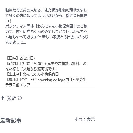
動物たちの命の大切さ、また保護動物の現状を少し
で多くの方に知ってほしい想いから、譲渡会も開催
中！
ボランティア団体「わんにゃん小梅保育園」のご協
力で、前回は猫ちゃんのみでしたが今回はわんちゃ
ん達もやってきます^^ 新しい家族との出会いがあり
ますように...
【日時】2/25(日)
【時間】13:00-15:00 ＊見学やご相談は無料、ど
なた様もご入場＆観覧可能です。 
【出店者】わんにゃん小梅保育園
【場所】JOYLIFE!! amazing college内 1F 奥芝生
テラス前エリア
すべて表示
最新記事