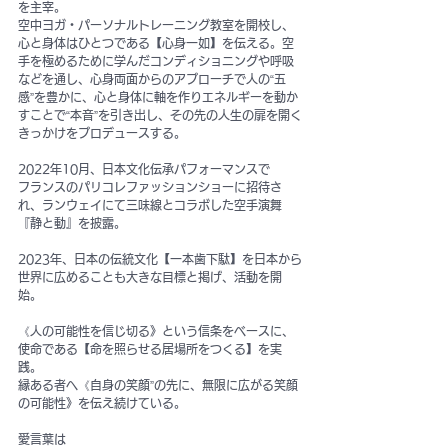
を主宰。
空中ヨガ・パーソナルトレーニング教室を開校し、
心と身体はひとつである【心身一如】を伝える。空
手を極めるために学んだコンディショニングや呼吸
などを通し、心身両面からのアプローチで人の“五
感”を豊かに、心と身体に軸を作りエネルギーを動か
すことで“本音”を引き出し、その先の人生の扉を開く
きっかけをプロデュースする。
2022年10月、日本文化伝承パフォーマンスで
フランスのパリコレファッションショーに招待さ
れ、ランウェイにて三味線とコラボした空手演舞
『静と動』を披露。
2023年、日本の伝統文化【一本歯下駄】を日本から
世界に広めることも大きな目標と掲げ、活動を開
始。
《人の可能性を信じ切る》という信条をベースに、
使命である【命を照らせる居場所をつくる】を実
践。
縁ある者へ《自身の笑顔”の先に、無限に広がる笑顔
の可能性》を伝え続けている。
愛言葉は