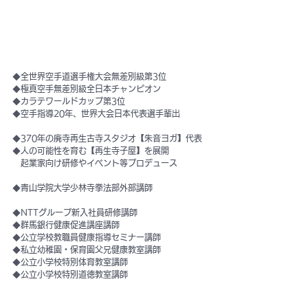
◆全世界空手道選手権大会無差別級第3位
◆極真空手無差別級全日本チャンピオン
◆カラテワールドカップ第3位
◆空手指導20年、世界大会日本代表選手輩出
◆370年の廃寺再生古寺スタジオ【朱音ヨガ】代表
◆人の可能性を育む【再生寺子屋】を展開
   起業家向け研修やイベント等プロデュース
◆青山学院大学少林寺拳法部外部講師
◆NTTグループ新入社員研修講師
◆群馬銀行健康促進講座講師
◆公立学校教職員健康指導セミナー講師
◆私立幼稚園・保育園父兄健康教室講師
◆公立小学校特別体育教室講師
◆公立小学校特別道徳教室講師