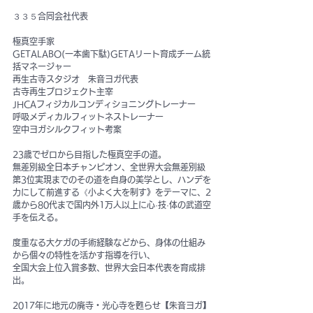
３３５合同会社代表
極真空手家
GETALABO(一本歯下駄)GETAリート育成チーム統
括マネージャー
再生古寺スタジオ　朱音ヨガ代表
古寺再生プロジェクト主宰
JHCAフィジカルコンディショニングトレーナー
呼吸メディカルフィットネストレーナー
空中ヨガシルクフィット考案
23歳でゼロから目指した極真空手の道。
無差別級全日本チャンピオン、全世界大会無差別級
第3位実現までのその道を自身の美学とし、ハンデを
力にして前進する《小よく大を制す》をテーマに、2
歳から80代まで国内外1万人以上に心·技·体の武道空
手を伝える。
度重なる大ケガの手術経験などから、身体の仕組み
から個々の特性を活かす指導を行い、
全国大会上位入賞多数、世界大会日本代表を育成排
出。
2017年に地元の廃寺・光心寺を甦らせ【朱音ヨガ】