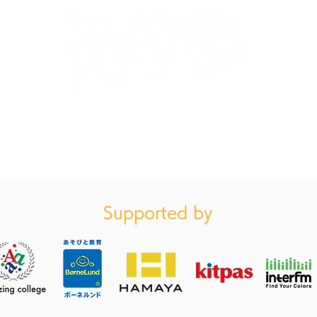
いよいよ夏が始まります！次
しあ
回開催は7/12(日)
ア発
「JOYLIFE!! SUMMER!!」
がり
ウォーターバトルも！
成！
お買い物ガイドはこちら（特定商法取引に基づく表記）
会を
フ内
Supported by