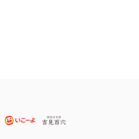
わせの種を贈るカンボジ
ドキュメンタリー「つな
ミライ 」の完全版が完
トークショーありの上映
、6/28(日)ジョイライ
で同時開催！