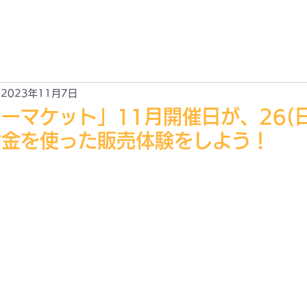
EWS
ABOUT
ACCESS
GALLARY
CONTACT
新情報
JOYLIFE!! とは？
アクセス
ギャラリー
お問合せ
2023年11月7日
ーマケット」11月開催日が、26(
お金を使った販売体験をしよう！