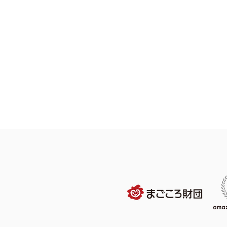
夏本番！無料ミニプールエリ
ア開放＆人気ウォーターバト
ルも開催！この夏に嬉しい屋
内開催で涼しく遊ぼう！