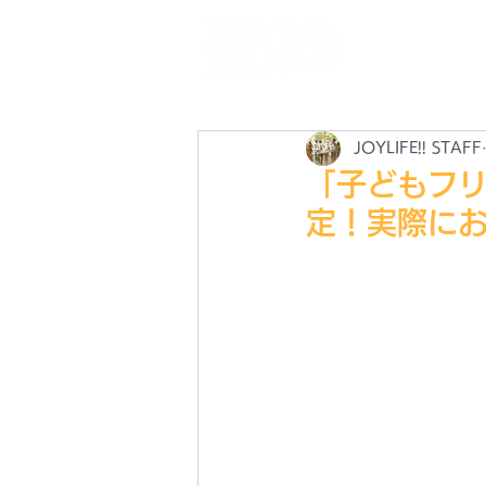
N
最
JOYLIFE!! STAFF
「子どもフリ
定！実際に