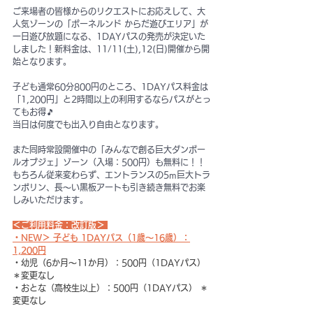
ご来場者の皆様からのリクエストにお応えして、大
人気ゾーンの「ボーネルンド からだ遊びエリア」が
一日遊び放題になる、1DAYパスの発売が決定いた
しました！新料金は、11/11(土),12(日)開催から開
始となります。
子ども通常60分800円のところ、1DAYパス料金は
「1,200円」と2時間以上の利用するならパスがとっ
てもお得🎵
当日は何度でも出入り自由となります。
また同時常設開催中の「みんなで創る巨大ダンボー
ルオブジェ」ゾーン（入場：500円）も無料に！！
もちろん従来変わらず、エントランスの5m巨大トラ
ンポリン、長〜い黒板アートも引き続き無料でお楽
しみいただけます。
＜ご利用料金：改訂版＞ 
・NEW＞ 子ども 1DAYパス（1歳〜16歳）：
1,200円
・幼児（6か月〜11か月）：500円（1DAYパス） 
＊変更なし
・おとな（高校生以上）：500円（1DAYパス） ＊
変更なし