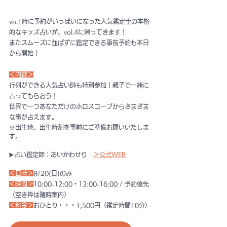
vo.1時に予約がいっぱいになった人気鑑定士の本格
的なキッズ占いが、vol.4に帰ってきます！
またスムーズに並ばずに鑑定できる事前予約も本日
から開始！
＜内容＞
行列ができる人気占い師も特別参加！親子で一緒に
占ってもらおう！
世界で一つあなただけのホロスコープからさまざま
な事が占えます。
※出生地、出生時刻を事前にご準備お願いいたしま
す。
▶️占い鑑定師：あいかわせり　
＞公式WEB
＜日時＞
8/20(日)のみ
＜時間＞
10:00-12:00・13:00-16:00 / 予約優先
（空き枠は随時案内）
＜料金＞
おひとり・・・1,500円（鑑定時間10分）