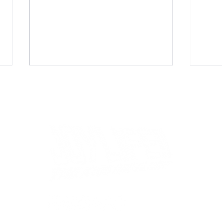
JOYLIFE!!を一緒に盛り上げ
7/
ていただける、ボランティア
約入
＆スタッフを募集していま
発売
す。