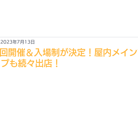
EWS
ABOUT
ACCESS
GALLARY
CONTACT
新情報
JOYLIFE!! とは？
アクセス
ギャラリー
お問合せ
2023年7月13日
E!!次回開催＆入場制が決定！屋内メイ
ップも続々出店！