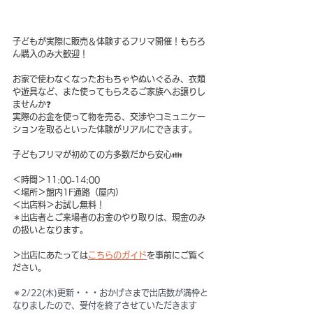
子どもが実際に販売＆体験するフリマ開催！もちろ
ん購入のみ大歓迎！
お家で使わなくなったおもちゃやぬいぐるみ、衣類
や遊具など、また使ってもらえるご家族へお譲りし
ませんか❓
実際のお金を使って物を売る、交渉やコミュニケー
ションを取るといった体験がリアルにできます。
子どもフリマが初めての方多数だから安心👪  
＜時間＞11:00-14:00
＜場所＞館内1F通路（屋内）
＜出店料＞お試し無料！
＊出店者とご来場者のお金のやり取りは、現金のみ
の扱いとなります。
＞出店にあたっては
こちらのガイド
を事前にご覧く
ださい。
＊2/22(木)更新・・・おかげさまで出店数が満枠と
なりましたので、受付を終了させていただきます