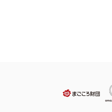
夏本番！無料ミニプールエリ
ア開放＆人気ウォーターバト
ルも開催！この夏に嬉しい屋
内開催で涼しく遊ぼう！