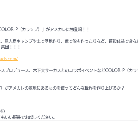
COLOR-P（カラップ）」がアメカレに初登場！！
とは、無人島キャンプや土で基地作り、葦で船を作ったりなど、普段体験でき
く集団！！！
kids.com/
スプロデュース、木下大サーカスとのコラボイベントなどCOLOR-P（カ
ップ）がアメカレの敷地にあるものを使ってどんな世界を作り上げるか？
K）
てもいい服装でお越しください。