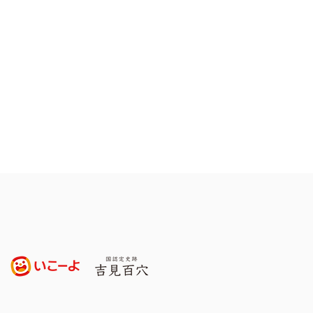
わせの種を贈るカンボジ
ドキュメンタリー「つな
ミライ 」の完全版が完
トークショーありの上映
、6/28(日)ジョイライ
で同時開催！