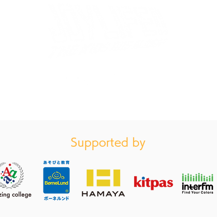
いよいよ夏が始まります！次
しあ
回開催は7/12(日)
ア発
「JOYLIFE!! SUMMER!!」
がり
ウォーターバトルも！
成！
お買い物ガイドはこちら（特定商法取引に基づく表記）
会を
フ内
Supported by