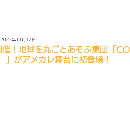
EWS
ABOUT
ACCESS
GALLARY
CONTACT
新情報
JOYLIFE!! とは？
アクセス
ギャラリー
お問合せ
2023年11月17日
土)開催！地球を丸ごとあそぶ集団「CO
）」がアメカレ舞台に初登場！