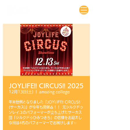
JOYLIFE!! CIRCUS!! 2025
12月13日(土)
  |  
amazing college
年末恒例となりました『JOYLIFE!! CIRCUS!!
(サーカス)』が今年も開催🎪！！ 元シルクドゥ
ソレイユのパフォーマーが立ち上げたサーカス
団「シルクドゥひみつきち」の皆様をお迎えし
今回は4名のパフォーマーでお届けします✨