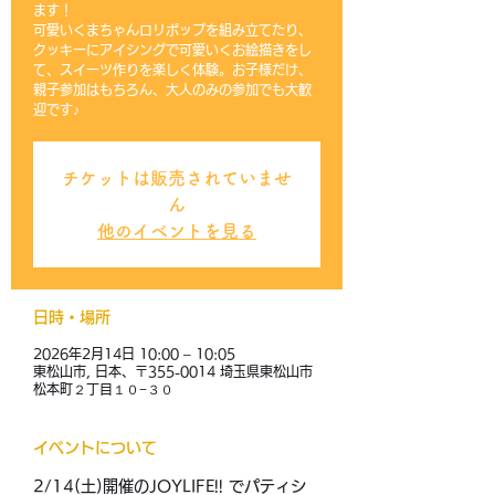
ます！
可愛いくまちゃんロリポップを組み立てたり、
クッキーにアイシングで可愛いくお絵描きをし
て、スイーツ作りを楽しく体験。お子様だけ、
親子参加はもちろん、大人のみの参加でも大歓
迎です♪
チケットは販売されていませ
ん
他のイベントを見る
日時・場所
2026年2月14日 10:00 – 10:05
東松山市, 日本、〒355-0014 埼玉県東松山市
松本町２丁目１０−３０
イベントについて
2/14(土)開催のJOYLIFE!! でパティシ