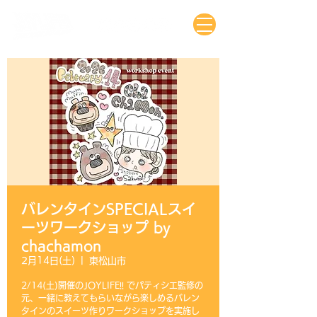
バレンタインSPECIALスイ
ーツワークショップ by
chachamon
2月14日(土)
  |  
東松山市
2/14(土)開催のJOYLIFE!! でパティシエ監修の
元、一緒に教えてもらいながら楽しめるバレン
タインのスイーツ作りワークショップを実施し