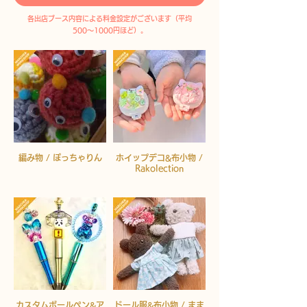
各出店ブース内容による料金設定がございます（平均
500〜1000円ほど）。
編み物 / ぽっちゃりん
ホイップデコ&布小物 /
Rakolection
カスタムボールペン&ア
ドール服&布小物 / まま