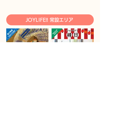
JOYLIFE!! 常設エリア
＜2F有料エリア＞ボー
JOYLIFE!! 縁日エリア
ネルンド遊具 / からだ遊
びエリア