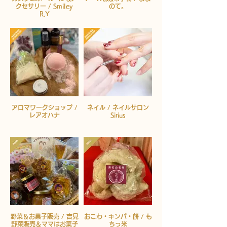
クセサリー / Smiley
のて。
R.Y
アロマワークショップ /
ネイル / ネイルサロン
レアオハナ
Sirius
野菜＆お菓子販売 / 吉見
おこわ・キンパ・餅 / も
野菜販売＆ママはお菓子
ちっ米