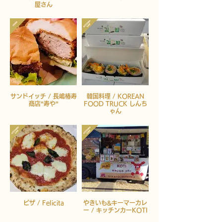
屋さん
サンドイッチ / 長嶋椿寿
韓国料理 / KOREAN
商店”寿や”
FOOD TRUCK しんち
ゃん
ピザ / Felicita
やきいも&キーマーカレ
ー / キッチンカーKOTI