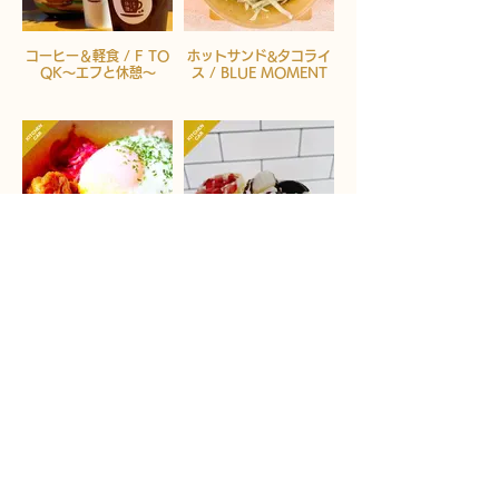
コーヒー＆軽食 / F TO
ホットサンド&タコライ
QK～エフと休憩～
ス / BLUE MOMENT
本格スパイスカレー /
クレープ / はれはれキッ
MAKKE DINER
チン