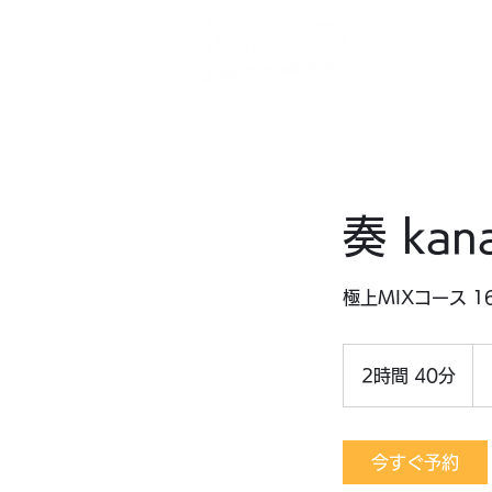
N
最
奏 ka
極上MIXコース 1
15,
円
2時間 40分
2
時
間
4
今すぐ予約
0