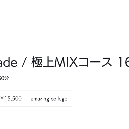
EWS
ABOUT
ACCESS
GALLARY
CONTACT
新情報
JOYLIFE!! とは？
アクセス
ギャラリー
お問合せ
nade / 極上MIXコース 1
60分
500
￥15,500
amazing college