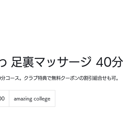
EWS
ABOUT
ACCESS
GALLARY
CONTACT
新情報
JOYLIFE!! とは？
アクセス
ギャラリー
お問合せ
わ 足裏マッサージ 40分
40分コース。クラブ特典で無料クーポンの割引組合せも可。
00
amazing college