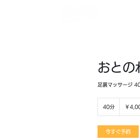
N
最
おとの
足裏マッサージ 
4,000
円
40分
4
￥4,0
0
分
今すぐ予約